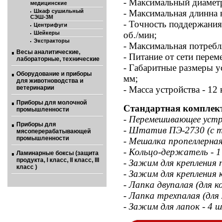
- Максимальный диаметр
медицинские
Шкаф сушильный
- Максимальная длинна 
СЭШ-3М
- Точность поддержания
Центрифуги
Шейкеры
об./мин;
Экстракторы
- Максимальная потребл
Весы аналитические,
- Питание от сети перем
лабораторные, технические
- Габаритные размеры у
Оборудование и приборы
мм;
для животноводства и
ветеринарии
- Масса устройства - 12 
Приборы для молочной
Стандартная комплек
промышленности
-
Перемешивающее устр
Приборы для
- Штатив ПЭ-2730 (с 
мясоперерабатывающей
промышленности
- Мешалка пропеллерная
- Кольцо-держатель - 
Ламинарные боксы (защита
продукта, I класс, II класс, III
- Зажим для крепления
класс )
- Зажим для крепления
- Лапка двупалая (для к
- Лапка трехпалая (для 
- Зажим для лапок - 4 