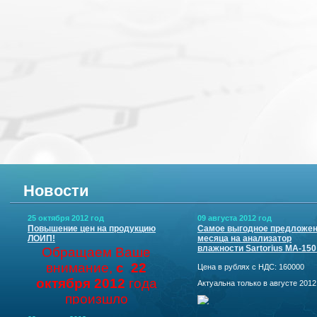
Новости
25 октября 2012 год
09 августа 2012 год
Повышение цен на продукцию
Самое выгодное предложе
ЛОИП!
месяца на анализатор
влажности Sartorius МА-150
Обращаем Ваше
внимание,
с 22
Цена в рублях с НДС: 160000
октября 2012
года
Актуальна только в августе 2012 г.
произшло
повышение цен
на