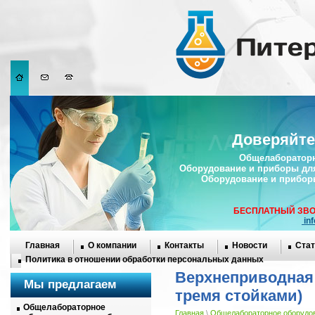
Доверяйте
Общелабораторн
Оборудование и приборы дл
Оборудование и прибор
БЕСПЛАТНЫЙ ЗВО
in
Главная
О компании
Контакты
Новости
Стат
Политика в отношении обработки персональных данных
Верхнеприводная 
Мы предлагаем
тремя стойками)
Общелабораторное
Главная
\
Общелабораторное оборудов