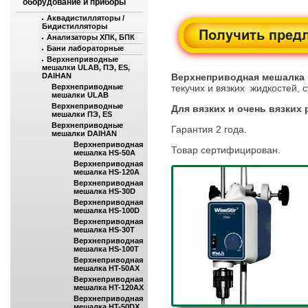
оборудование и приборы
Аквадистилляторы /
Бидистилляторы
Анализаторы ХПК, БПК
Бани лабораторные
Верхнеприводные
мешалки ULAB, ПЭ, ES,
DAIHAN
Верхнеприводная мешалка
Верхнеприводные
текучих и вязких жидкостей, 
мешалки ULAB
Верхнеприводные
Для вязких и очень вязких 
мешалки ПЭ, ES
Верхнеприводные
Гарантия 2 года.
мешалки DAIHAN
Верхнеприводная
Товар сертифицирован.
мешалка HS-50A
Верхнеприводная
мешалка HS-120A
Верхнеприводная
мешалка HS-30D
Верхнеприводная
мешалка HS-100D
Верхнеприводная
мешалка HS-30T
Верхнеприводная
мешалка HS-100T
Верхнеприводная
мешалка HT-50AX
Верхнеприводная
мешалка HT-120AX
Верхнеприводная
мешалка HT-50DX