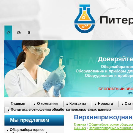
Доверяйте
Общелабораторн
Оборудование и приборы дл
Оборудование и прибор
БЕСПЛАТНЫЙ ЗВО
in
Главная
О компании
Контакты
Новости
Стат
Политика в отношении обработки персональных данных
Верхнеприводная
Мы предлагаем
Главная
\
Общелабораторное оборудов
DAIHAN
\
Верхнеприводные мешалки 
Общелабораторное