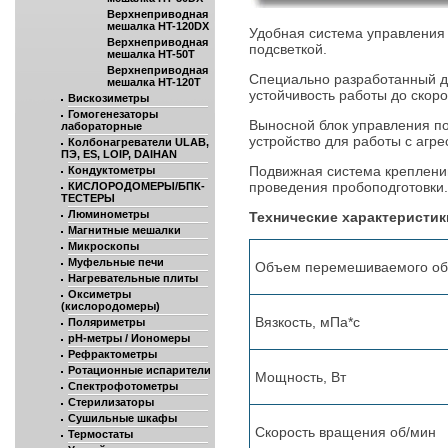
Верхнеприводная
мешалка HT-120DX
Удобная система управления (
Верхнеприводная
подсветкой.
мешалка HT-50T
Верхнеприводная
Специально разработанный д
мешалка HT-120T
устойчивость работы до скоро
Вискозиметры
Гомогенезаторы
Выносной блок управления п
лабораторные
устройство для работы с агр
Колбонагреватели ULAB,
ПЭ, ES, LOIP, DAIHAN
Подвижная система креплени
Кондуктометры
проведения пробоподготовки.
КИСЛОРОДОМЕРЫ/БПК-
ТЕСТЕРЫ
Люминометры
Технические характеристик
Магнитные мешалки
Микроскопы
Муфельные печи
Объем перемешиваемого обр
Нагревательные плиты
Оксиметры
(кислородомеры)
Вязкость, мПа*с
Поляриметры
рН-метры / Иономеры
Рефрактометры
Ротационные испарители
Мощность, Вт
Спектрофотометры
Стерилизаторы
Сушильные шкафы
Скорость вращения об/мин
Термостаты