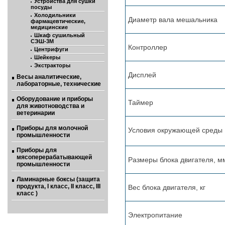
Устройства для сушки
посуды
Холодильники
Диаметр вала мешальника
фармацевтические,
медицинские
Шкаф сушильный
СЭШ-3М
Контроллер
Центрифуги
Шейкеры
Экстракторы
Дисплей
Весы аналитические,
лабораторные, технические
Оборудование и приборы
Таймер
для животноводства и
ветеринарии
Приборы для молочной
Условия окружающей среды
промышленности
Приборы для
мясоперерабатывающей
Размеры блока двигателя, м
промышленности
Ламинарные боксы (защита
продукта, I класс, II класс, III
Вес блока двигателя, кг
класс )
Электропитание