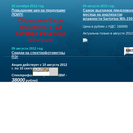
25 октября 2012 год
09 августа 2012 год
Повышение цен на продукцию
Самое выгодное предложе
ЛОИП!
месяца на анализатор
влажности Sartorius МА-150
Обращаем Ваше
внимание,
с 22
Цена в рублях с НДС: 160000
октября 2012
года
Актуальна только в августе 2012 г.
произшло
повышение цен
на
09 августа 2012 год
карт
продукцию
ЛОИП!
Скидки на спектрофотометры
ПЭ!
Акция действует с 10 августа 2012
Цены уточняйте у
г. по 10 сентября 2012 г.
менеджеров!
Спектрофотометр ПЭ-5300ВИ -
38000
рублей
Телефоны:
Спектрофотометр ПЭ-5400ВИ -
8(812)
997-00-54
(многоканальный)
57000
рублей
Электронная
Спектрофотометр ПЭ-5400УФ -
почта:
info@petrolabspb.ru
85000
рублей