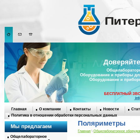
Доверяйте
Общелабораторн
Оборудование и приборы дл
Оборудование и прибор
БЕСПЛАТНЫЙ ЗВО
in
Главная
О компании
Контакты
Новости
Стат
Политика в отношении обработки персональных данных
Поляриметры
Мы предлагаем
Главная
\
Общелабораторное оборудов
Общелабораторное