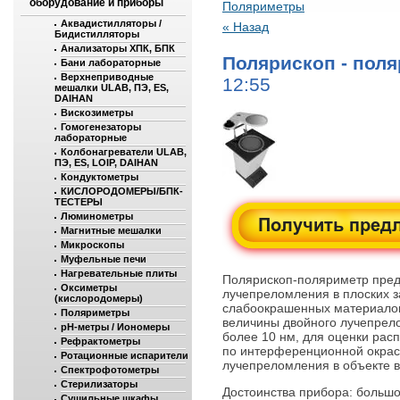
оборудование и приборы
Поляриметры
Аквадистилляторы /
« Назад
Бидистилляторы
Анализаторы ХПК, БПК
Полярископ - пол
Бани лабораторные
Верхнеприводные
12:55
мешалки ULAB, ПЭ, ES,
DAIHAN
Вискозиметры
Гомогенезаторы
лабораторные
Колбонагреватели ULAB,
ПЭ, ES, LOIP, DAIHAN
Кондуктометры
КИСЛОРОДОМЕРЫ/БПК-
ТЕСТЕРЫ
Люминометры
Магнитные мешалки
Микроскопы
Муфельные печи
Нагревательные плиты
Полярископ-поляриметр пред
Оксиметры
лучепреломления в плоских з
(кислородомеры)
слабоокрашенных материалов
Поляриметры
величины двойного лучепрел
рН-метры / Иономеры
более 10 нм, для оценки рас
Рефрактометры
по интерференционной окрас
Ротационные испарители
лучепреломления в объекте в 
Спектрофотометры
Стерилизаторы
Достоинства прибора: больш
Сушильные шкафы