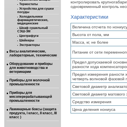
контролировать крупногабарит
Термостаты
одновременный контроль неск
Устройства для сушки
посуды
Характеристики
Холодильники
фармацевтические,
медицинские
Величина отсчета по нониус
Шкаф сушильный
СЭШ-3М
Высота от пола, мм
Центрифуги
Шейкеры
Масса, кг, не более
Экстракторы
Весы аналитические,
Питание от сети переменног
лабораторные, технические
Предел допускаемой основн
Оборудование и приборы
разности хода компенсатор
для животноводства и
ветеринарии
Предел измерения раности 
четверть волновой фазовой 
Приборы для молочной
промышленности
Световой диаметр анализат
Приборы для
Световой диаметр матового 
мясоперерабатывающей
промышленности
Средство измерения
Ламинарные боксы (защита
Цена деления нониуса
продукта, I класс, II класс, III
класс )